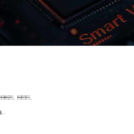
GOPAY钱包问学
智算基础设施
算力调度加速
智算中心
国内外主流模型一键调用
企业私有模型高效微调训练
、、、
提供40+基础大模型，，，可根据业
开发应用，，，尝试最佳实践效
瓶
果。。。。GOPAY钱包问
、芯片类
模型微调训练工具集，，，帮助企
预约专家咨询
下载GOPAY钱包问学介绍
，提高关键核心算
型，，，解决模型应用准确率低的