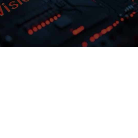
多模态多层级知识库权限管理
激活企业数据资产
务需求灵活选择
GOPAY钱包问学支持文本、、、图
片、、、音视频、、网
学提供完整私有
与非结构化知识格式有效整合，，， 可
业定制专属大模
权限进行管理控制，，，保障数据安
预约专家咨询
下载GOPAY钱包问学介绍
问
全，，，，打造企业级私域知识