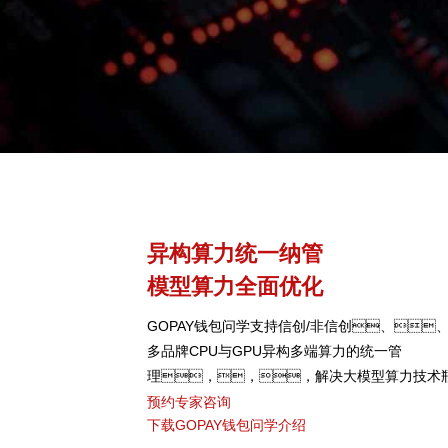
异构算力统一纳管
模型算力全面优化
GOPAY钱包问学支持信创/非信创、
多品牌CPU与GPU异构多端算力的统一管
理，，，解决大模型算力技术
颈，，，可根据模型、
预约专家咨询
下载GOPAY钱包问学介绍
型，，弹性调度，，